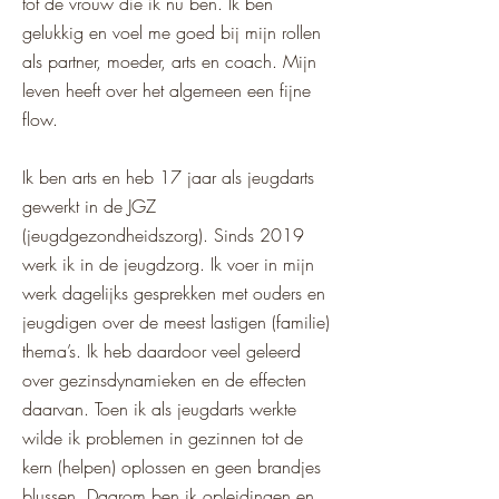
tot de vrouw die ik nu ben. Ik ben
gelukkig en voel me goed bij mijn rollen
als partner, moeder, arts en coach. Mijn
leven heeft over het algemeen een fijne
flow.
Ik ben arts en heb 17 jaar als jeugdarts
gewerkt in de JGZ
(jeugdgezondheidszorg). Sinds 2019
werk ik in de jeugdzorg. Ik voer in mijn
werk dagelijks gesprekken met ouders en
jeugdigen over de meest lastigen (familie)
thema’s. Ik heb daardoor veel geleerd
over gezinsdynamieken en de effecten
daarvan. Toen ik als jeugdarts werkte
wilde ik problemen in gezinnen tot de
kern (helpen) oplossen en geen brandjes
blussen. Daarom ben ik opleidingen en