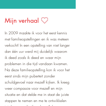
” Na mijn eerste kennismaking met
familieopstellingen was ik meteen
Mijn verhaal
verkocht”
In 2009 maakte ik voor het eerst kennis
met familieopstellingen en ik was meteen
verkocht! In een opstelling van niet langer
dan één uur werd mij duidelijk waarom
ik deed zoals ik deed en waar mijn
problemen in die tijd vandaan kwamen.
Na deze familieopstelling kon ik voor het
eerst sinds mijn puberteit zonder
schuldgevoel naar mezelf kijken. Ik kreeg
weer compassie voor mezelf en mijn
situatie en dat stelde me in staat de juiste
stappen te nemen en me te ontwikkelen