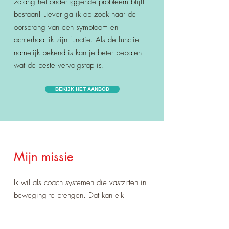
zolang het onderliggende probleem blijft
bestaan! Liever ga ik op zoek naar de
oorsprong van een symptoom en
achterhaal ik zijn functie. Als de functie
namelijk bekend is kan je beter bepalen
wat de beste vervolgstap is.
BEKIJK HET AANBOD
Mijn missie
Ik wil als coach systemen die vastzitten in
beweging te brengen. Dat kan elk
denkbaar systeem zijn: het menselijk
lichaam in geval van ziekte en